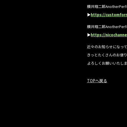
横井翔二郎AnotherPe
▶︎
https://customfor
横井翔二郎AnotherPe
▶︎
https://nicochanne
近々のお知らせになっ
きっとたくさんのお便
よろしくお願いいたし
TOPへ戻る