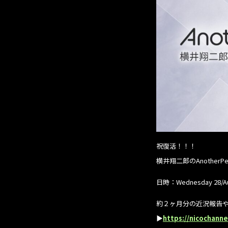
祝復活！！！
横井翔二郎のAnotherP
日時：Wednesday 28/Aug
約２ヶ月分の近況報告や舞
▶︎
https://nicochann