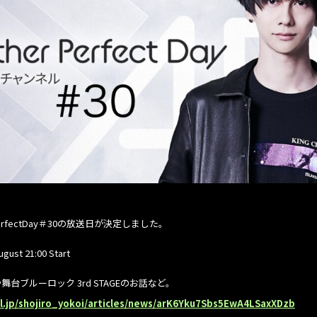
erfectDay＃30の放送日が決定しました。
ust 21:00 Start
台ブルーロック 3rd STAGEのお話など。
el.jp/shojiro_yokoi/articles/news/arK6Yku7Sbs5EwA4LSaxXDzb