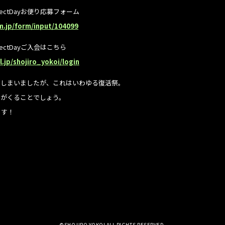
rfectDayお便り応募フォーム
m.jp/form/input/104099
rfectDayご入会はこちら
l.jp/shojiro_yokoi/login
てしまいましたが、これはいわゆる復活祭。
りがくることでしょう。
ます！
©SHOJIRO YOKOI ALL RIGHTS RESERVED.